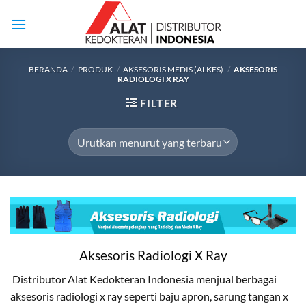
Skip
to
content
BERANDA
/
PRODUK
/
AKSESORIS MEDIS (ALKES)
/
AKSESORIS
RADIOLOGI X RAY
FILTER
Aksesoris Radiologi X Ray
Distributor Alat Kedokteran Indonesia menjual berbagai
aksesoris radiologi x ray seperti baju apron, sarung tangan x