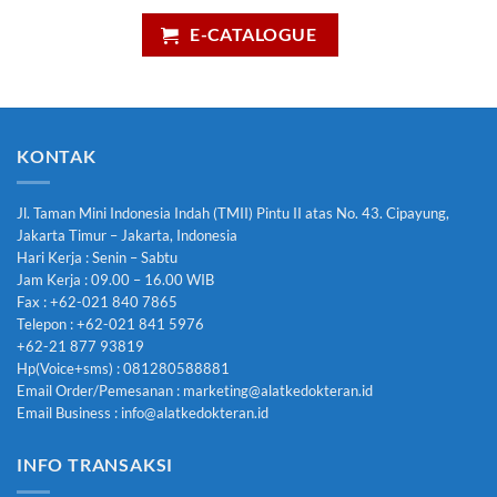
E-CATALOGUE
KONTAK
Jl. Taman Mini Indonesia Indah (TMII) Pintu II atas No. 43. Cipayung,
Jakarta Timur – Jakarta, Indonesia
Hari Kerja : Senin – Sabtu
Jam Kerja : 09.00 – 16.00 WIB
Fax : +62-021 840 7865
Telepon : +62-021 841 5976
+62-21 877 93819
Hp(Voice+sms) : 081280588881
Email Order/Pemesanan : marketing@alatkedokteran.id
Email Business : info@alatkedokteran.id
INFO TRANSAKSI