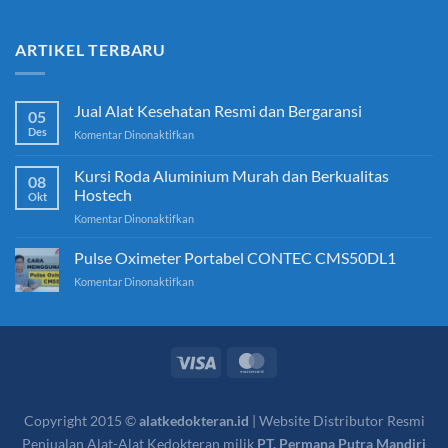
ARTIKEL TERBARU
Jual Alat Kesehatan Resmi dan Bergaransi
05
Des
pada
Komentar Dinonaktifkan
Jual
Alat
Kursi Roda Aluminium Murah dan Berkualitas
08
Kesehatan
Hostech
Okt
Resmi
pada
Komentar Dinonaktifkan
dan
Kursi
Bergaransi
Roda
Pulse Oximeter Portabel CONTEC CMS50DL1
Aluminium
pada
Komentar Dinonaktifkan
Murah
Pulse
dan
Oximeter
Berkualitas
Portabel
Hostech
CONTEC
CMS50DL1
Copyright 2015 ©
alatkedokteran.id
| Website Distributor Resmi
Penjualan Alat-Alat Kedokteran milik
PT. Permana Putra Mandiri