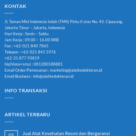
KONTAK
Jl. Taman Mini Indonesia Indah (TMII) Pintu II atas No. 43. Cipayung,
Jakarta Timur – Jakarta, Indonesia
Hari Kerja : Senin – Sabtu
Jam Kerja : 09.00 – 16.00 WIB
Fax : +62-021 840 7865
Telepon : +62-021 841 5976
+62-21 877 93819
Hp(Voice+sms) : 081280588881
Email Order/Pemesanan : marketing@alatkedokteran.id
Email Business : info@alatkedokteran.id
INFO TRANSAKSI
ARTIKEL TERBARU
Jual Alat Kesehatan Resmi dan Bergaransi
05