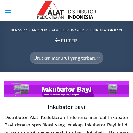
Skip
to
content
BERANDA
/
PRODUK
/
ALAT ELEKTROMEDIK
/
INKUBATOR BAYI
FILTER
Inkubator Bayi
Distributor Alat Kedokteran Indonesia menjual Inkubator
Bayi dengan spesifikasi yang lengkap. Inkubator Bayi ini di
gunakan untuk menghangat kan bayi. Inkubator Bayi juga