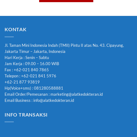
KONTAK
Jl. Taman Mini Indonesia Indah (TMII) Pintu II atas No. 43. Cipayung,
Jakarta Timur – Jakarta, Indonesia
Hari Kerja : Senin – Sabtu
Jam Kerja : 09.00 – 16.00 WIB
Fax : +62-021 840 7865
Telepon : +62-021 841 5976
+62-21 877 93819
Hp(Voice+sms) : 081280588881
Email Order/Pemesanan : marketing@alatkedokteran.id
Email Business : info@alatkedokteran.id
INFO TRANSAKSI