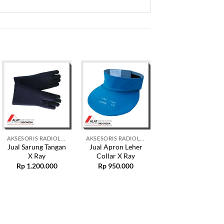
AKSESORIS RADIOLOGI X RAY
AKSESORIS RADIOLOGI X RAY
AKSESORIS RADIOLOGI X RAY
Jual Sarung Tangan
Jual Apron Leher
Jual Lead Free
X Ray
Collar X Ray
Apron Single
Tanpa Lengan
Rp
1.200.000
Rp
950.000
Rp
11.559.509