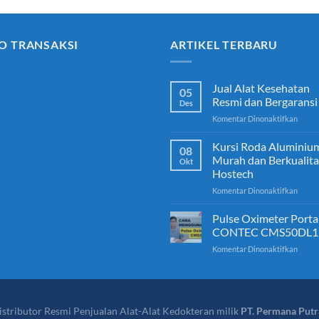
O TRANSAKSI
ARTIKEL TERBARU
Jual Alat Kesehatan
05
Resmi dan Bergaransi
Des
pada
Komentar Dinonaktifkan
Jual
Alat
Kursi Roda Aluminiu
08
Keseh
Murah dan Berkualita
Okt
Resmi
Hostech
dan
pada
Komentar Dinonaktifkan
Berga
Kursi
Roda
Pulse Oximeter Porta
Alumi
CONTEC CMS50DL1
Mura
pada
Komentar Dinonaktifkan
dan
Pulse
Berkua
Oxime
Hoste
Porta
CONT
CMS5
istributor Resmi Penjualan Alat-Alat Kedokteran milik
PT. Permana Putr