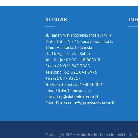
KONTAK
INF
Jl. Taman Mini Indonesia Indah (TMII)
Pintu II atas No. 43. Cipayung, Jakarta
Timur – Jakarta, Indonesia
Hari Kerja : Senin – Sabtu
Jam Kerja : 09.00 – 16.00 WIB
Fax : +62-021 840 7865
Telepon : +62-021 841 5976
+62-21 877 93819
Hp(Voice+sms) : 081280588881
Email Order/Pemesanan :
marketing@alatkedokteran.id
Email Business : info@alatkedokteran.id
Copyright 2015 ©
alatkedokteran.id
| Website D