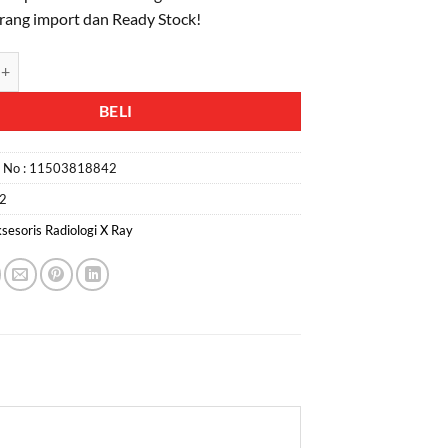
arang import dan Ready Stock!
Jual Kacamata X-Ray Anti Radiasi
BELI
n No :
11503818842
2
sesoris Radiologi X Ray