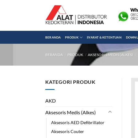
Skip
to
content
BERANDA
PRODUK
SYARAT & KETENTUAN
DOWNLO
BERANDA
/
PRODUK
/
AKSESORIS MEDIS (ALKES)
/
KATEGORI PRODUK
AKD
Aksesoris Medis (Alkes)
Aksesoris AED Defibrillator
Aksesoris Couter