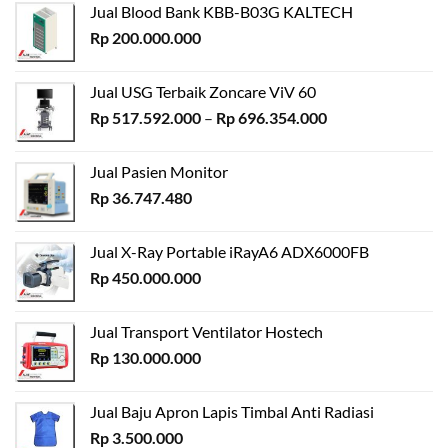
Jual Blood Bank KBB-B03G KALTECH
Rp
200.000.000
Jual USG Terbaik Zoncare ViV 60
Rentang
Rp
517.592.000
–
Rp
696.354.000
harga:
Rp 517.592.000
Jual Pasien Monitor
hingga
Rp
36.747.480
Rp 696.354.000
Jual X-Ray Portable iRayA6 ADX6000FB
Rp
450.000.000
Jual Transport Ventilator Hostech
Rp
130.000.000
Jual Baju Apron Lapis Timbal Anti Radiasi
Rp
3.500.000