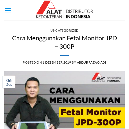
Skip
to
content
UNCATEGORIZED
Cara Menggunakan Fetal Monitor JPD
– 300P
POSTED ON
6 DESEMBER 2019
BY
ABDURRAZAQ ADI
06
Des