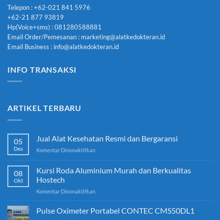
Telepon : +62-021 841 5976
+62-21 877 93819
Hp(Voice+sms) : 081280588881
Email Order/Pemesanan : marketing@alatkedokteran.id
Email Business : info@alatkedokteran.id
INFO TRANSAKSI
ARTIKEL TERBARU
Jual Alat Kesehatan Resmi dan Bergaransi
05
Des
pada
Komentar Dinonaktifkan
Jual
Alat
Kursi Roda Aluminium Murah dan Berkualitas
08
Kesehatan
Hostech
Okt
Resmi
pada
Komentar Dinonaktifkan
dan
Kursi
Bergaransi
Roda
Pulse Oximeter Portabel CONTEC CMS50DL1
Aluminium