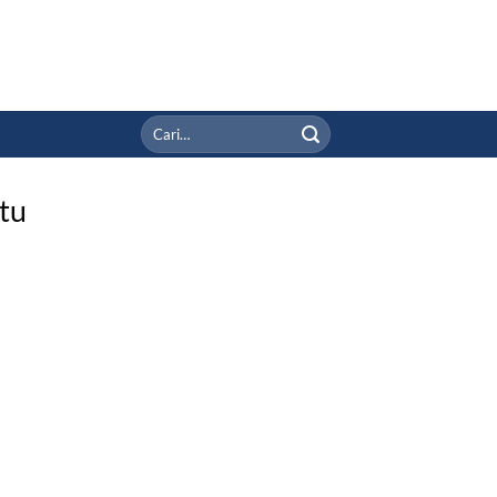
Pencarian
untuk:
tu