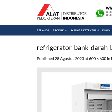
Skip
to
content
BERANDA
PRODUK
SYARAT & KETENTUAN
DOWNLO
refrigerator-bank-darah-
Published
28 Agustus 2023
at
600 × 600
in