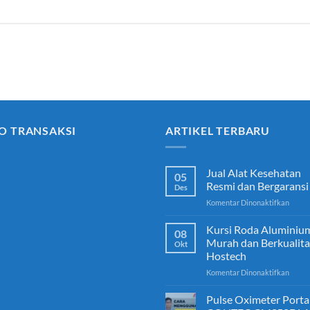
O TRANSAKSI
ARTIKEL TERBARU
Jual Alat Kesehatan
05
Resmi dan Bergaransi
Des
pada
Komentar Dinonaktifkan
Jual
Alat
Kursi Roda Aluminiu
08
Keseh
Murah dan Berkualita
Okt
Resmi
Hostech
dan
pada
Komentar Dinonaktifkan
Berga
Kursi
Roda
Pulse Oximeter Porta
Alumi