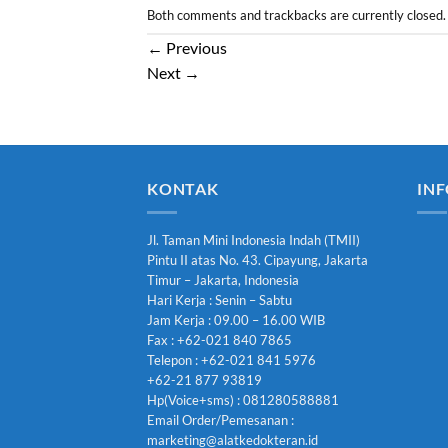
Both comments and trackbacks are currently closed.
←
Previous
Next
→
KONTAK
INF
Jl. Taman Mini Indonesia Indah (TMII)
Pintu II atas No. 43. Cipayung, Jakarta
Timur – Jakarta, Indonesia
Hari Kerja : Senin – Sabtu
Jam Kerja : 09.00 – 16.00 WIB
Fax : +62-021 840 7865
Telepon : +62-021 841 5976
+62-21 877 93819
Hp(Voice+sms) : 081280588881
Email Order/Pemesanan :
marketing@alatkedokteran.id