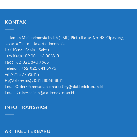
KONTAK
Jl. Taman Mini Indonesia Indah (TMII) Pintu II atas No. 43. Cipayung,
Jakarta Timur – Jakarta, Indonesia
Hari Kerja : Senin – Sabtu
Jam Kerja : 09.00 – 16.00 WIB
Fax : +62-021 840 7865
Telepon : +62-021 841 5976
+62-21 877 93819
Hp(Voice+sms) : 081280588881
Email Order/Pemesanan : marketing@alatkedokteran.id
Email Business : info@alatkedokteran.id
INFO TRANSAKSI
ARTIKEL TERBARU