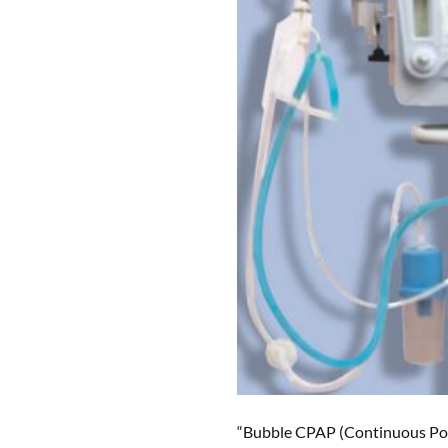
“Bubble CPAP (Continuous Pos