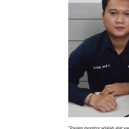
“Pasien monitor adalah alat ya