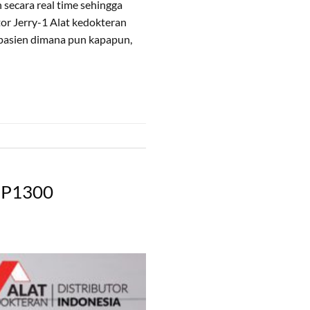
 secara real time sehingga
or Jerry-1 Alat kedokteran
pasien dimana pun kapapun,
 MP1300