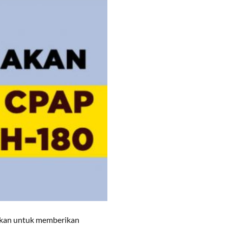
nakan untuk memberikan