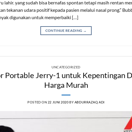
ru lahir. yang sudah bisa bernafas spontan tetapi masih rentan m
n tekanan udara positif kepada pasien melalui nasal prong.” B
nyak digunakan untuk memperbaiki […]
CONTINUE READING
→
UNCATEGORIZED
r Portable Jerry-1 untuk Kepentingan 
Harga Murah
POSTED ON
22 JUNI 2020
BY
ABDURRAZAQ ADI