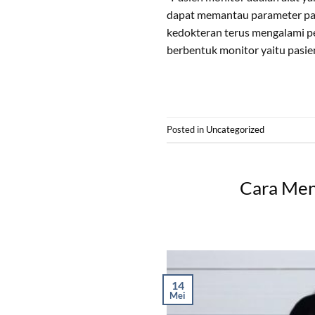
dapat memantau parameter par
kedokteran terus mengalami p
berbentuk monitor yaitu pasi
Posted in
Uncategorized
Cara Men
14
Mei