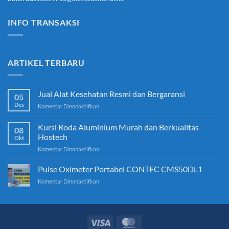
INFO TRANSAKSI
ARTIKEL TERBARU
Jual Alat Kesehatan Resmi dan Bergaransi
05
Des
pada
Komentar Dinonaktifkan
Jual
Alat
Kursi Roda Aluminium Murah dan Berkualitas
08
Kesehatan
Hostech
Okt
Resmi
pada
Komentar Dinonaktifkan
dan
Kursi
Bergaransi
Roda
Pulse Oximeter Portabel CONTEC CMS50DL1
Aluminium
pada
Komentar Dinonaktifkan
Murah
Pulse
dan
Oximeter
Berkualitas
Portabel
Hostech
CONTEC
CMS50DL1