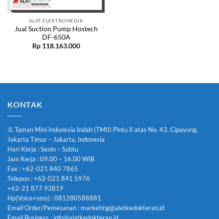
ALAT ELEKTROMEDIK
Jual Suction Pump Hostech
DF-650A
Rp
118.163.000
KONTAK
Jl. Taman Mini Indonesia Indah (TMII) Pintu II atas No. 43. Cipayung,
Jakarta Timur – Jakarta, Indonesia
Hari Kerja : Senin – Sabtu
Jam Kerja : 09.00 – 16.00 WIB
Fax : +62-021 840 7865
Telepon : +62-021 841 5976
+62-21 877 93819
Hp(Voice+sms) : 081280588881
Email Order/Pemesanan : marketing@alatkedokteran.id
Email Business : info@alatkedokteran.id