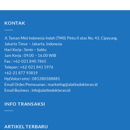
KONTAK
Jl. Taman Mini Indonesia Indah (TMII) Pintu II atas No. 43. Cipayung,
Jakarta Timur – Jakarta, Indonesia
Hari Kerja : Senin – Sabtu
Jam Kerja : 09.00 – 16.00 WIB
Fax : +62-021 840 7865
Telepon : +62-021 841 5976
+62-21 877 93819
Hp(Voice+sms) : 081280588881
Email Order/Pemesanan : marketing@alatkedokteran.id
Email Business : info@alatkedokteran.id
INFO TRANSAKSI
ARTIKEL TERBARU