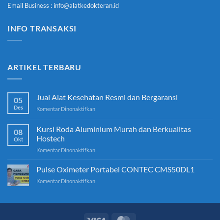
Email Business : info@alatkedokteran.id
INFO TRANSAKSI
ARTIKEL TERBARU
Jual Alat Kesehatan Resmi dan Bergaransi
05
Des
pada
Komentar Dinonaktifkan
Jual
Alat
Kursi Roda Aluminium Murah dan Berkualitas
08
Kesehatan
Hostech
Okt
Resmi
pada
Komentar Dinonaktifkan
dan
Kursi
Bergaransi
Roda
Pulse Oximeter Portabel CONTEC CMS50DL1
Aluminium
pada
Komentar Dinonaktifkan
Murah
Pulse
dan
Oximeter
Berkualitas
Portabel
Hostech
CONTEC