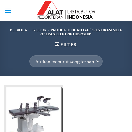
Skip
to
content
BERANDA
/
PRODUK
/
PRODUK DENGAN TAG “SPESIFIKASI MEJA
OPERASI ELEKTRIK HIDROLIK”
FILTER