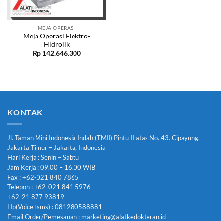
MEJA OPERASI
Meja Operasi Elektro-
Hidrolik
Rp
142.646.300
KONTAK
Jl. Taman Mini Indonesia Indah (TMII) Pintu II atas No. 43. Cipayung,
Jakarta Timur – Jakarta, Indonesia
Hari Kerja : Senin – Sabtu
Jam Kerja : 09.00 – 16.00 WIB
Fax : +62-021 840 7865
Telepon : +62-021 841 5976
+62-21 877 93819
Hp(Voice+sms) : 081280588881
Email Order/Pemesanan : marketing@alatkedokteran.id