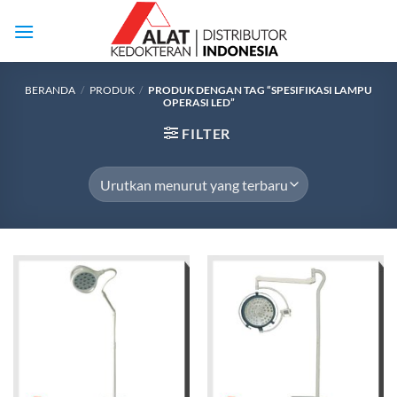
Skip
to
content
BERANDA
/
PRODUK
/
PRODUK DENGAN TAG “SPESIFIKASI LAMPU
OPERASI LED”
FILTER