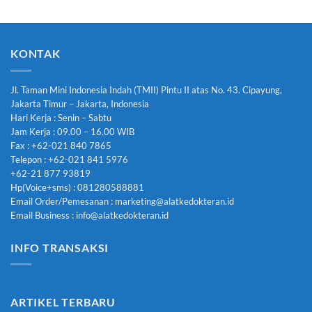
KONTAK
Jl. Taman Mini Indonesia Indah (TMII) Pintu II atas No. 43. Cipayung,
Jakarta Timur – Jakarta, Indonesia
Hari Kerja : Senin – Sabtu
Jam Kerja : 09.00 – 16.00 WIB
Fax : +62-021 840 7865
Telepon : +62-021 841 5976
+62-21 877 93819
Hp(Voice+sms) : 081280588881
Email Order/Pemesanan : marketing@alatkedokteran.id
Email Business : info@alatkedokteran.id
INFO TRANSAKSI
ARTIKEL TERBARU