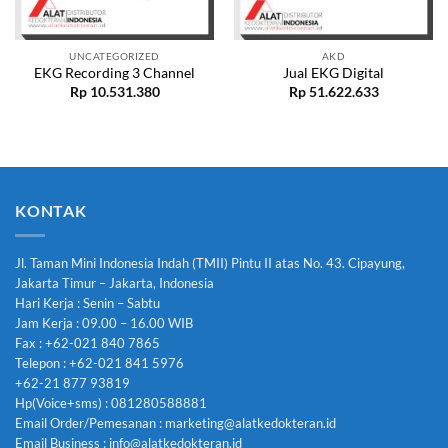
UNCATEGORIZED
AKD
EKG Recording 3 Channel
Jual EKG Digital
Rp
10.531.380
Rp
51.622.633
KONTAK
Jl. Taman Mini Indonesia Indah (TMII) Pintu II atas No. 43. Cipayung,
Jakarta Timur – Jakarta, Indonesia
Hari Kerja : Senin – Sabtu
Jam Kerja : 09.00 – 16.00 WIB
Fax : +62-021 840 7865
Telepon : +62-021 841 5976
+62-21 877 93819
Hp(Voice+sms) : 081280588881
Email Order/Pemesanan : marketing@alatkedokteran.id
Email Business : info@alatkedokteran.id