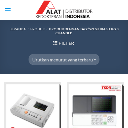
Skip
to
content
BERANDA
/
PRODUK
/
PRODUK DENGAN TAG “SPESIFIKASI EKG 3
CHANNEL”
FILTER