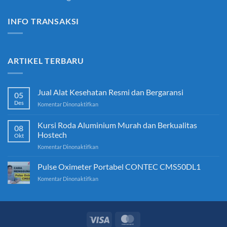
INFO TRANSAKSI
ARTIKEL TERBARU
Jual Alat Kesehatan Resmi dan Bergaransi
05
Des
pada
Komentar Dinonaktifkan
Jual
Alat
Kursi Roda Aluminium Murah dan Berkualitas
08
Kesehatan
Hostech
Okt
Resmi
pada
Komentar Dinonaktifkan
dan
Kursi
Bergaransi
Roda
Pulse Oximeter Portabel CONTEC CMS50DL1
Aluminium
pada
Komentar Dinonaktifkan
Murah
Pulse
dan
Oximeter
Berkualitas
Portabel
Hostech
CONTEC
CMS50DL1