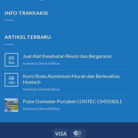
INFO TRANSAKSI
ARTIKEL TERBARU
Jual Alat Kesehatan Resmi dan Bergaransi
05
Des
pada
Komentar Dinonaktifkan
Jual
Alat
Kursi Roda Aluminium Murah dan Berkualitas
08
Kesehatan
Hostech
Okt
Resmi
pada
Komentar Dinonaktifkan
dan
Kursi
Bergaransi
Roda
Pulse Oximeter Portabel CONTEC CMS50DL1
Aluminium
pada
Komentar Dinonaktifkan
Murah
Pulse
dan
Oximeter
Berkualitas
Portabel
Hostech
CONTEC
CMS50DL1