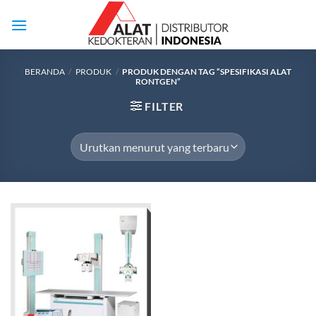
Skip
to
content
BERANDA
/
PRODUK
/
PRODUK DENGAN TAG “SPESIFIKASI ALAT
RONTGEN”
FILTER