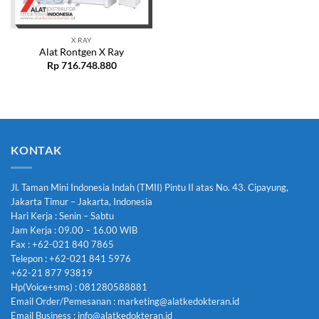
X RAY
Alat Rontgen X Ray
Rp
716.748.880
KONTAK
Jl. Taman Mini Indonesia Indah (TMII) Pintu II atas No. 43. Cipayung,
Jakarta Timur – Jakarta, Indonesia
Hari Kerja : Senin – Sabtu
Jam Kerja : 09.00 – 16.00 WIB
Fax : +62-021 840 7865
Telepon : +62-021 841 5976
+62-21 877 93819
Hp(Voice+sms) : 081280588881
Email Order/Pemesanan : marketing@alatkedokteran.id
Email Business : info@alatkedokteran.id