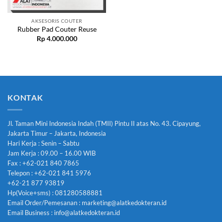
AKSESORIS COUTER
Rubber Pad Couter Reuse
Rp
4.000.000
KONTAK
Jl. Taman Mini Indonesia Indah (TMII) Pintu II atas No. 43. Cipayung,
Jakarta Timur – Jakarta, Indonesia
Hari Kerja : Senin – Sabtu
Jam Kerja : 09.00 – 16.00 WIB
Fax : +62-021 840 7865
Telepon : +62-021 841 5976
+62-21 877 93819
Hp(Voice+sms) : 081280588881
Email Order/Pemesanan : marketing@alatkedokteran.id
Email Business : info@alatkedokteran.id