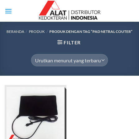
Skip
to
content
BERANDA
/
PRODUK
/
PRODUK DENGAN TAG “PAD NETRAL COUTER”
FILTER