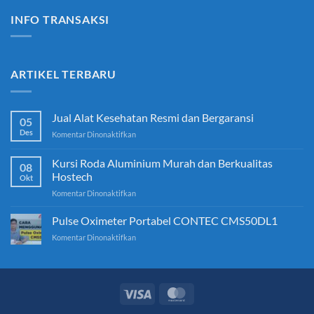
INFO TRANSAKSI
ARTIKEL TERBARU
Jual Alat Kesehatan Resmi dan Bergaransi
05
Des
pada
Komentar Dinonaktifkan
Jual
Alat
Kursi Roda Aluminium Murah dan Berkualitas
08
Kesehatan
Hostech
Okt
Resmi
pada
Komentar Dinonaktifkan
dan
Kursi
Bergaransi
Roda
Pulse Oximeter Portabel CONTEC CMS50DL1
Aluminium
pada
Komentar Dinonaktifkan
Murah
Pulse
dan
Oximeter
Berkualitas
Portabel
Hostech
CONTEC
CMS50DL1