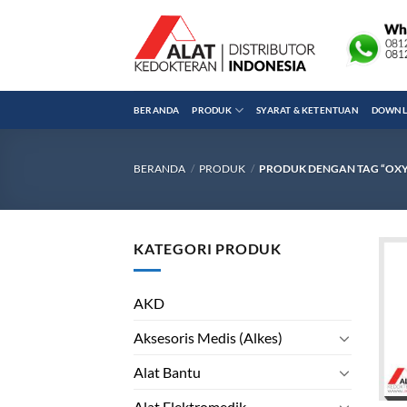
Skip
to
content
BERANDA
PRODUK
SYARAT & KETENTUAN
DOWNLO
BERANDA
/
PRODUK
/
PRODUK DENGAN TAG “OXY
KATEGORI PRODUK
AKD
Aksesoris Medis (Alkes)
Alat Bantu
Alat Elektromedik