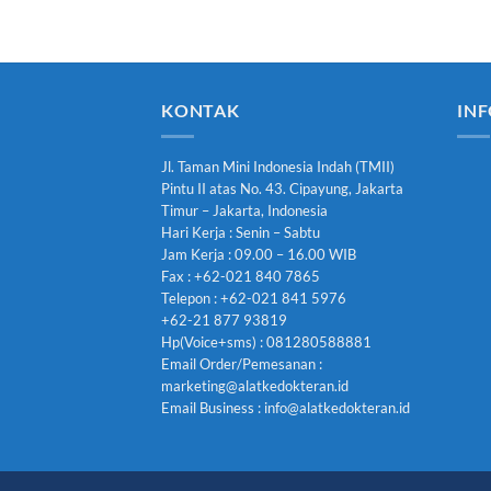
KONTAK
INF
Jl. Taman Mini Indonesia Indah (TMII)
Pintu II atas No. 43. Cipayung, Jakarta
Timur – Jakarta, Indonesia
Hari Kerja : Senin – Sabtu
Jam Kerja : 09.00 – 16.00 WIB
Fax : +62-021 840 7865
Telepon : +62-021 841 5976
+62-21 877 93819
Hp(Voice+sms) : 081280588881
Email Order/Pemesanan :
marketing@alatkedokteran.id
Email Business : info@alatkedokteran.id