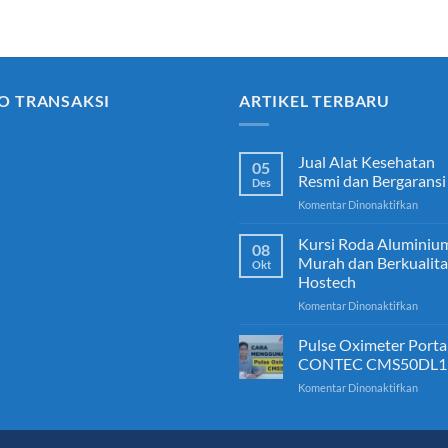
O TRANSAKSI
ARTIKEL TERBARU
Jual Alat Kesehatan
05
Resmi dan Bergaransi
Des
pada
Komentar Dinonaktifkan
Jual
Alat
Kursi Roda Aluminiu
08
Keseh
Murah dan Berkualita
Okt
Resmi
Hostech
dan
pada
Komentar Dinonaktifkan
Berga
Kursi
Roda
Pulse Oximeter Porta
Alumi
CONTEC CMS50DL1
Mura
pada
Komentar Dinonaktifkan
dan
Pulse
Berkua
Oxime
Hoste
Porta