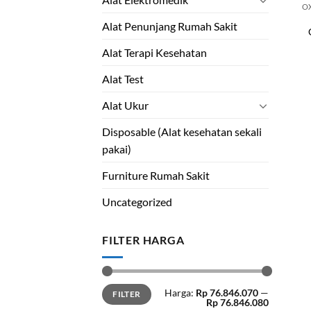
O
Alat Penunjang Rumah Sakit
Alat Terapi Kesehatan
Alat Test
Alat Ukur
Disposable (Alat kesehatan sekali
pakai)
Furniture Rumah Sakit
Uncategorized
FILTER HARGA
Min
Maks
Harga:
Rp 76.846.070
—
FILTER
harga
harga
Rp 76.846.080