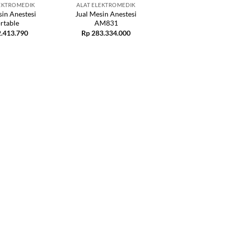
LEKTROMEDIK
ALAT ELEKTROMEDIK
sin Anestesi
Jual Mesin Anestesi
rtable
AM831
.413.790
Rp
283.334.000