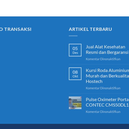
O TRANSAKSI
ARTIKEL TERBARU
Jual Alat Kesehatan
05
Resmi dan Bergaransi
Des
pada
Komentar Dinonaktifkan
Jual
Alat
Kursi Roda Aluminiu
08
Keseh
Murah dan Berkualita
Okt
Resmi
Hostech
dan
pada
Komentar Dinonaktifkan
Berga
Kursi
Roda
Pulse Oximeter Porta
Alumi
CONTEC CMS50DL1
Mura
pada
Komentar Dinonaktifkan
dan
Pulse
Berkua
Oxime
Hoste
Porta