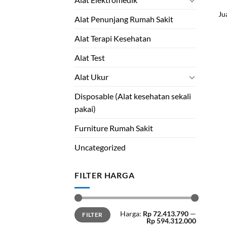
Ju
Alat Penunjang Rumah Sakit
Alat Terapi Kesehatan
Alat Test
Alat Ukur
Disposable (Alat kesehatan sekali
pakai)
Furniture Rumah Sakit
Uncategorized
FILTER HARGA
Min
Maks
Harga:
Rp 72.413.790
—
FILTER
harga
harga
Rp 594.312.000