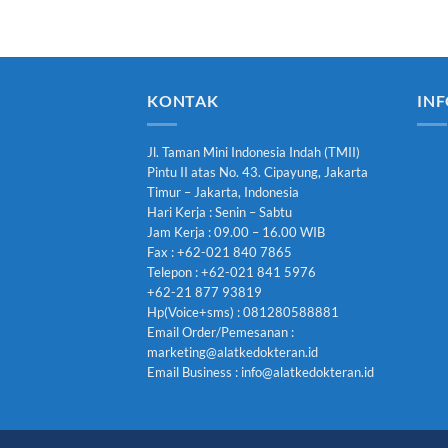
KONTAK
INF
Jl. Taman Mini Indonesia Indah (TMII)
Pintu II atas No. 43. Cipayung, Jakarta
Timur – Jakarta, Indonesia
Hari Kerja : Senin – Sabtu
Jam Kerja : 09.00 – 16.00 WIB
Fax : +62-021 840 7865
Telepon : +62-021 841 5976
+62-21 877 93819
Hp(Voice+sms) : 081280588881
Email Order/Pemesanan :
marketing@alatkedokteran.id
Email Business : info@alatkedokteran.id