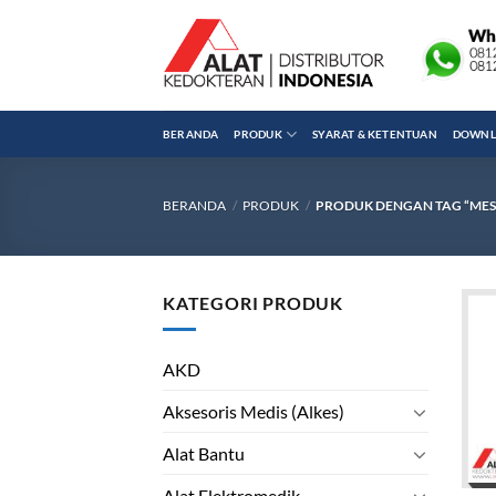
Skip
to
content
BERANDA
PRODUK
SYARAT & KETENTUAN
DOWNLO
BERANDA
/
PRODUK
/
PRODUK DENGAN TAG “MES
KATEGORI PRODUK
AKD
Aksesoris Medis (Alkes)
Alat Bantu
Alat Elektromedik