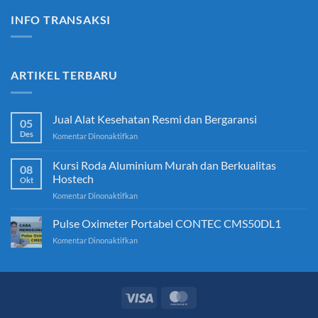
INFO TRANSAKSI
ARTIKEL TERBARU
Jual Alat Kesehatan Resmi dan Bergaransi
05
Des
pada
Komentar Dinonaktifkan
Jual
Alat
Kursi Roda Aluminium Murah dan Berkualitas
08
Kesehatan
Hostech
Okt
Resmi
pada
Komentar Dinonaktifkan
dan
Kursi
Bergaransi
Roda
Pulse Oximeter Portabel CONTEC CMS50DL1
Aluminium
pada
Komentar Dinonaktifkan
Murah
Pulse
dan
Oximeter
Berkualitas
Portabel
Hostech
CONTEC
CMS50DL1