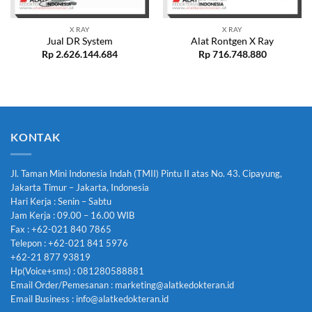
X RAY
X RAY
Jual DR System
Alat Rontgen X Ray
Rp
2.626.144.684
Rp
716.748.880
KONTAK
Jl. Taman Mini Indonesia Indah (TMII) Pintu II atas No. 43. Cipayung,
Jakarta Timur – Jakarta, Indonesia
Hari Kerja : Senin – Sabtu
Jam Kerja : 09.00 – 16.00 WIB
Fax : +62-021 840 7865
Telepon : +62-021 841 5976
+62-21 877 93819
Hp(Voice+sms) : 081280588881
Email Order/Pemesanan : marketing@alatkedokteran.id
Email Business : info@alatkedokteran.id