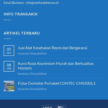
Email Business : info@alatkedokteran.id
INFO TRANSAKSI
ARTIKEL TERBARU
Jual Alat Kesehatan Resmi dan Bergaransi
05
Des
pada
Komentar Dinonaktifkan
Jual
Alat
Kursi Roda Aluminium Murah dan Berkualitas
08
Kesehatan
Hostech
Okt
Resmi
pada
Komentar Dinonaktifkan
dan
Kursi
Bergaransi
Roda
Pulse Oximeter Portabel CONTEC CMS50DL1
Aluminium
pada
Komentar Dinonaktifkan
Murah
Pulse
dan
Oximeter
Berkualitas
Portabel
Hostech
CONTEC