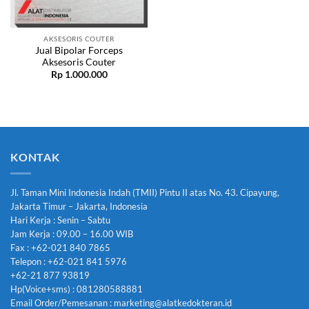
AKSESORIS COUTER
Jual Bipolar Forceps
Aksesoris Couter
Rp
1.000.000
KONTAK
Jl. Taman Mini Indonesia Indah (TMII) Pintu II atas No. 43. Cipayung,
Jakarta Timur – Jakarta, Indonesia
Hari Kerja : Senin – Sabtu
Jam Kerja : 09.00 – 16.00 WIB
Fax : +62-021 840 7865
Telepon : +62-021 841 5976
+62-21 877 93819
Hp(Voice+sms) : 081280588881
Email Order/Pemesanan : marketing@alatkedokteran.id