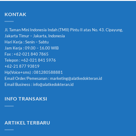
KONTAK
Jl. Taman Mini Indonesia Indah (TMII) Pintu II atas No. 43. Cipayung,
Jakarta Timur – Jakarta, Indonesia
Hari Kerja : Senin – Sabtu
Jam Kerja : 09.00 – 16.00 WIB
Fax : +62-021 840 7865
Telepon : +62-021 841 5976
+62-21 877 93819
Hp(Voice+sms) : 081280588881
Email Order/Pemesanan : marketing@alatkedokteran.id
Email Business : info@alatkedokteran.id
INFO TRANSAKSI
ARTIKEL TERBARU