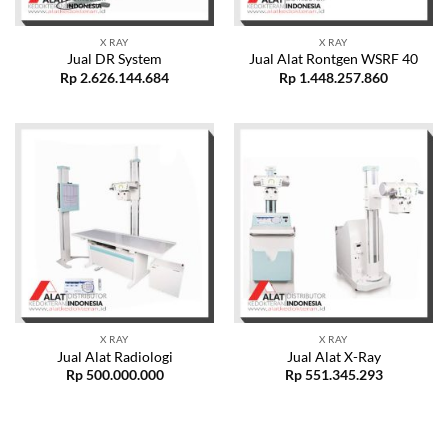
X RAY
X RAY
Jual DR System
Jual Alat Rontgen WSRF 40
Rp
2.626.144.684
Rp
1.448.257.860
X RAY
X RAY
Jual Alat Radiologi
Jual Alat X-Ray
Rp
500.000.000
Rp
551.345.293