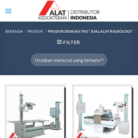
Skip
to
content
BERANDA
/
PRODUK
/
PRODUK DENGAN TAG “JUAL ALAT RADIOLOGI”
FILTER