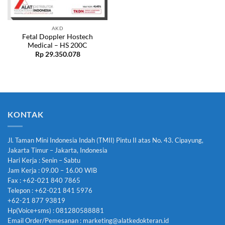
AKD
Fetal Doppler Hostech
Medical – HS 200C
Rp
29.350.078
KONTAK
Jl. Taman Mini Indonesia Indah (TMII) Pintu II atas No. 43. Cipayung,
Jakarta Timur – Jakarta, Indonesia
Hari Kerja : Senin – Sabtu
Jam Kerja : 09.00 – 16.00 WIB
Fax : +62-021 840 7865
Telepon : +62-021 841 5976
+62-21 877 93819
Hp(Voice+sms) : 081280588881
Email Order/Pemesanan : marketing@alatkedokteran.id