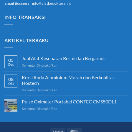
Email Business : info@alatkedokteran.id
INFO TRANSAKSI
ARTIKEL TERBARU
Jual Alat Kesehatan Resmi dan Bergaransi
05
Des
pada
Komentar Dinonaktifkan
Jual
Alat
Kursi Roda Aluminium Murah dan Berkualitas
08
Kesehatan
Hostech
Okt
Resmi
pada
Komentar Dinonaktifkan
dan
Kursi
Bergaransi
Roda
Pulse Oximeter Portabel CONTEC CMS50DL1
Aluminium
pada
Komentar Dinonaktifkan
Murah
Pulse
dan
Oximeter
Berkualitas
Portabel
Hostech
CONTEC