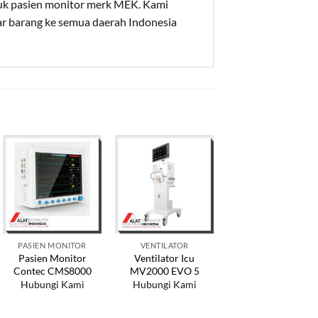
uk pasien monitor merk MEK. Kami
tar barang ke semua daerah Indonesia
PASIEN MONITOR
VENTILATOR
PASIEN MONITOR
Pasien Monitor
Ventilator Icu
Jual Patient
Contec CMS8000
MV2000 EVO 5
Monitor JR2000B
+ ETCO2
Hubungi Kami
Hubungi Kami
Rp
25.000.000