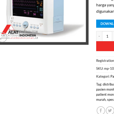
harga yan
digunakan
DOWNLO
Kuantitas 
Registratio
SKU:
mp-10
Kategori:
Pa
Tag:
distrib
pasien moni
patient mon
murah
,
spes