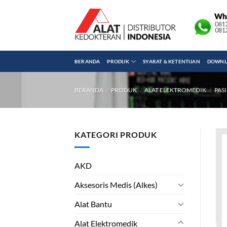
Skip
to
content
BERANDA
PRODUK
SYARAT & KETENTUAN
DOWNLO
BERANDA
/
PRODUK
/
ALAT ELEKTROMEDIK
/
PAS
KATEGORI PRODUK
AKD
Aksesoris Medis (Alkes)
Alat Bantu
Alat Elektromedik