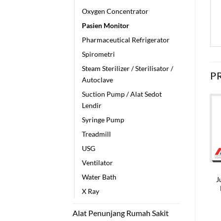
Oxygen Concentrator
Pasien Monitor
Pharmaceutical Refrigerator
Spirometri
Steam Sterilizer / Sterilisator /
P
Autoclave
Suction Pump / Alat Sedot
Lendir
Syringe Pump
Treadmill
USG
Ventilator
XIMETER
PASIEN MONITOR
PASIEN MONITOR
Water Bath
ual Pulse
Harga Patient
Jual Pasien
J
ximeter
Monitor Murah
Monitor Table-Top
X Ray
Terbaru
MEK MP570T
ungi Kami
Rp
16.000.000
Rp
14.183.700
Alat Penunjang Rumah Sakit