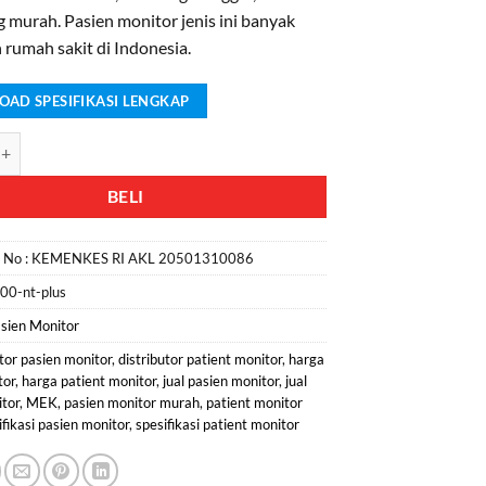
g murah. Pasien monitor jenis ini banyak
 rumah sakit di Indonesia.
AD SPESIFIKASI LENGKAP
Jual Patient Monitor MP 1000NT Plus
BELI
n No :
KEMENKES RI AKL 20501310086
00-nt-plus
sien Monitor
utor pasien monitor
,
distributor patient monitor
,
harga
tor
,
harga patient monitor
,
jual pasien monitor
,
jual
itor
,
MEK
,
pasien monitor murah
,
patient monitor
ifikasi pasien monitor
,
spesifikasi patient monitor