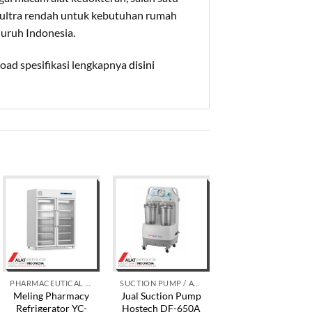
 ultra rendah untuk kebutuhan rumah
luruh Indonesia.
load spesifikasi lengkapnya
disini
PHARMACEUTICAL REFRIGERATOR
SUCTION PUMP / ALAT SEDOT LENDIR
PHARMACEUTICAL REFRIGERATOR
Meling Pharmacy
Jual Suction Pump
Meling Blood Ban
Refrigerator YC-
Hostech DF-650A
Refrigerator XC-