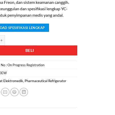
npa Freon, dan sistem keamanan canggih.
eunggulan dan spesifikasi lengkap YC-
uk penyimpanan medis yang andal.
AD SPESIFIKASI LENGKAP
Jual Kulkas Medis YC-150EW
BELI
n No :
On Progress Registration
50EW
at Elektromedik
,
Pharmaceutical Refrigerator