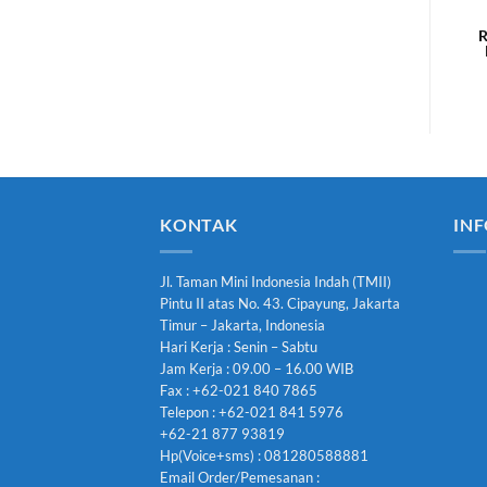
MS6600B
Hubungi Kami
Rp
50.000.000
17.879.921
KONTAK
INF
Jl. Taman Mini Indonesia Indah (TMII)
Pintu II atas No. 43. Cipayung, Jakarta
Timur – Jakarta, Indonesia
Hari Kerja : Senin – Sabtu
Jam Kerja : 09.00 – 16.00 WIB
Fax : +62-021 840 7865
Telepon : +62-021 841 5976
+62-21 877 93819
Hp(Voice+sms) : 081280588881
Email Order/Pemesanan :