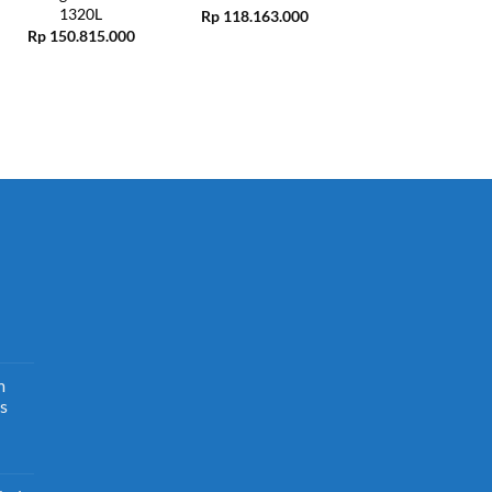
1320L
380L
Rp
118.163.000
Rp
150.815.000
Rp
96.022.500
m
atan
s
ransi