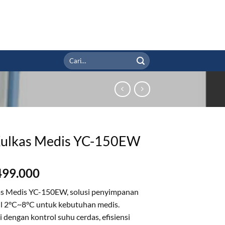
Pencarian
untuk:
Kulkas Medis YC-150EW
499.000
as Medis YC-150EW, solusi penyimpanan
il 2°C~8°C untuk kebutuhan medis.
 dengan kontrol suhu cerdas, efisiensi