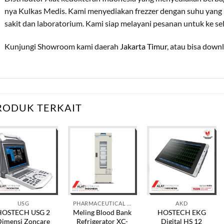
nya Kulkas Medis. Kami menyediakan frezzer dengan suhu yang
sakit dan laboratorium. Kami siap melayani pesanan untuk ke se
Kunjungi Showroom kami daerah
Jakarta Timur
, atau bisa down
RODUK TERKAIT
USG
PHARMACEUTICAL REFRIGERATOR
AKD
HOSTECH USG 2
Meling Blood Bank
HOSTECH EKG
Dimensi Zoncare
Refrigerator XC-
Digital HS 12