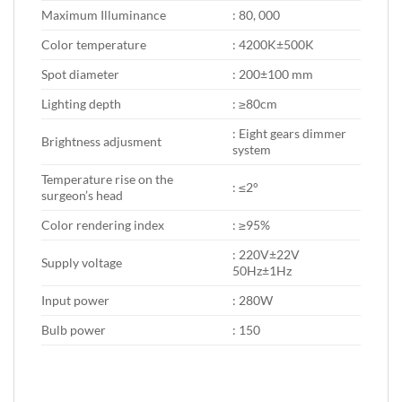
Maximum Illuminance
: 80, 000
Color temperature
: 4200K±500K
Spot diameter
: 200±100 mm
Lighting depth
: ≥80cm
: Eight gears dimmer
Brightness adjusment
system
Temperature rise on the
: ≤2°
surgeon’s head
Color rendering index
: ≥95%
: 220V±22V
Supply voltage
50Hz±1Hz
Input power
: 280W
Bulb power
: 150