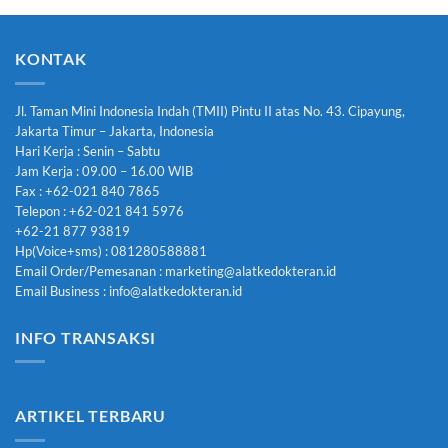
KONTAK
Jl. Taman Mini Indonesia Indah (TMII) Pintu II atas No. 43. Cipayung,
Jakarta Timur – Jakarta, Indonesia
Hari Kerja : Senin – Sabtu
Jam Kerja : 09.00 – 16.00 WIB
Fax : +62-021 840 7865
Telepon : +62-021 841 5976
+62-21 877 93819
Hp(Voice+sms) : 081280588881
Email Order/Pemesanan : marketing@alatkedokteran.id
Email Business : info@alatkedokteran.id
INFO TRANSAKSI
ARTIKEL TERBARU