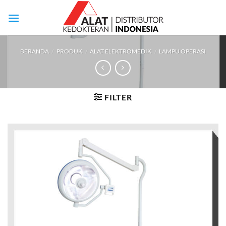
Skip
to
content
BERANDA
/
PRODUK
/
ALAT ELEKTROMEDIK
/
LAMPU OPERASI
FILTER