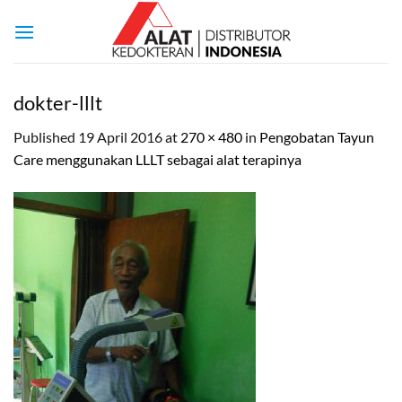
Skip
to
content
dokter-lllt
Published
19 April 2016
at
270 × 480
in
Pengobatan Tayun
Care menggunakan LLLT sebagai alat terapinya