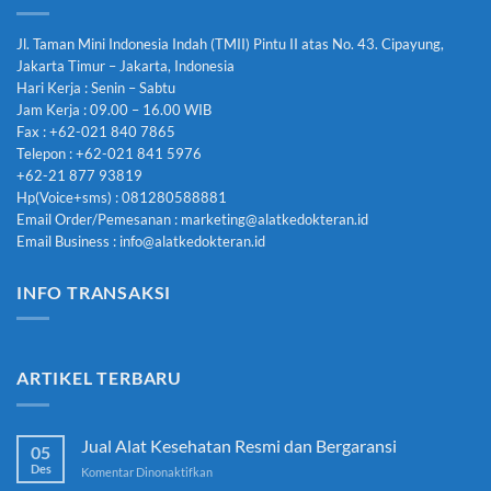
Jl. Taman Mini Indonesia Indah (TMII) Pintu II atas No. 43. Cipayung,
Jakarta Timur – Jakarta, Indonesia
Hari Kerja : Senin – Sabtu
Jam Kerja : 09.00 – 16.00 WIB
Fax : +62-021 840 7865
Telepon : +62-021 841 5976
+62-21 877 93819
Hp(Voice+sms) : 081280588881
Email Order/Pemesanan : marketing@alatkedokteran.id
Email Business : info@alatkedokteran.id
INFO TRANSAKSI
ARTIKEL TERBARU
Jual Alat Kesehatan Resmi dan Bergaransi
05
Des
pada
Komentar Dinonaktifkan
Jual