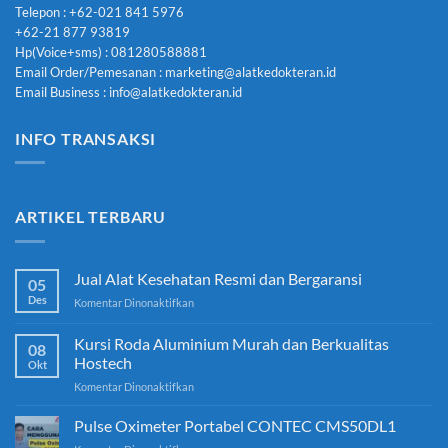
Telepon : +62-021 841 5976
+62-21 877 93819
Hp(Voice+sms) : 081280588881
Email Order/Pemesanan : marketing@alatkedokteran.id
Email Business : info@alatkedokteran.id
INFO TRANSAKSI
ARTIKEL TERBARU
Jual Alat Kesehatan Resmi dan Bergaransi
05
Des
pada
Komentar Dinonaktifkan
Jual
Alat
Kursi Roda Aluminium Murah dan Berkualitas
08
Kesehatan
Hostech
Okt
Resmi
pada
Komentar Dinonaktifkan
dan
Kursi
Bergaransi
Roda
Pulse Oximeter Portabel CONTEC CMS50DL1
Aluminium