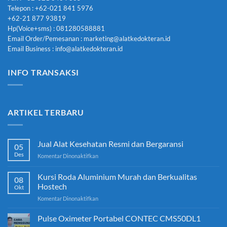
Telepon : +62-021 841 5976
+62-21 877 93819
Hp(Voice+sms) : 081280588881
Email Order/Pemesanan : marketing@alatkedokteran.id
Email Business : info@alatkedokteran.id
INFO TRANSAKSI
ARTIKEL TERBARU
Jual Alat Kesehatan Resmi dan Bergaransi
05
Des
pada
Komentar Dinonaktifkan
Jual
Alat
Kursi Roda Aluminium Murah dan Berkualitas
08
Kesehatan
Hostech
Okt
Resmi
pada
Komentar Dinonaktifkan
dan
Kursi
Bergaransi
Roda
Pulse Oximeter Portabel CONTEC CMS50DL1
Aluminium