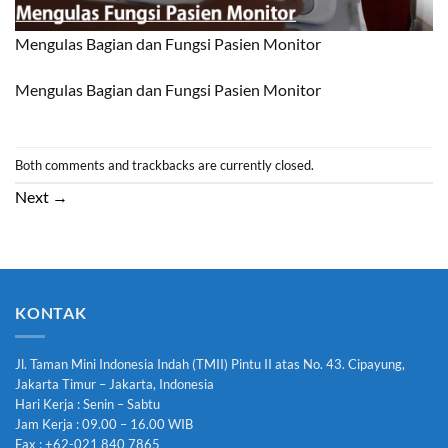
Mengulas Bagian dan Fungsi Pasien Monitor
Mengulas Bagian dan Fungsi Pasien Monitor
Both comments and trackbacks are currently closed.
Next
→
KONTAK
Jl. Taman Mini Indonesia Indah (TMII) Pintu II atas No. 43. Cipayung,
Jakarta Timur – Jakarta, Indonesia
Hari Kerja : Senin – Sabtu
Jam Kerja : 09.00 – 16.00 WIB
Fax : +62-021 840 7865