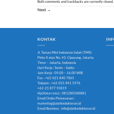
Both comments and trackbacks are currently closed.
Next
→
KONTAK
INF
Jl. Taman Mini Indonesia Indah (TMII)
Pintu II atas No. 43. Cipayung, Jakarta
Timur – Jakarta, Indonesia
Hari Kerja : Senin – Sabtu
Jam Kerja : 09.00 – 16.00 WIB
Fax : +62-021 840 7865
Telepon : +62-021 841 5976
+62-21 877 93819
Hp(Voice+sms) : 081280588881
Email Order/Pemesanan :
marketing@alatkedokteran.id
Email Business : info@alatkedokteran.id