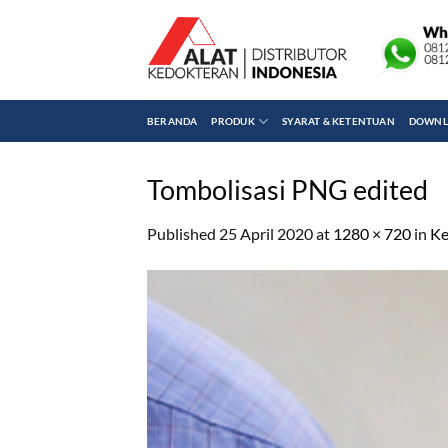
Skip
to
content
BERANDA
PRODUK
SYARAT & KETENTUAN
DOWNLO
Tombolisasi PNG edited
Published
25 April 2020
at
1280 × 720
in
Ke