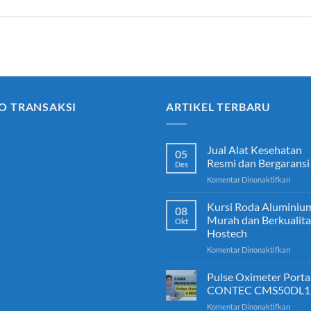
O TRANSAKSI
ARTIKEL TERBARU
Jual Alat Kesehatan
05
Resmi dan Bergaransi
Des
pada
Komentar Dinonaktifkan
Jual
Alat
Kursi Roda Aluminiu
08
Keseh
Murah dan Berkualita
Okt
Resmi
Hostech
dan
pada
Komentar Dinonaktifkan
Berga
Kursi
Roda
Pulse Oximeter Porta
Alumi
CONTEC CMS50DL1
Mura
pada
Komentar Dinonaktifkan
dan