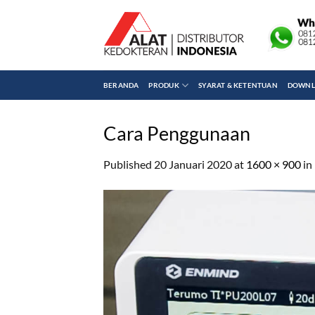
Skip
to
content
BERANDA
PRODUK
SYARAT & KETENTUAN
DOWNLO
Cara Penggunaan
Published
20 Januari 2020
at
1600 × 900
in