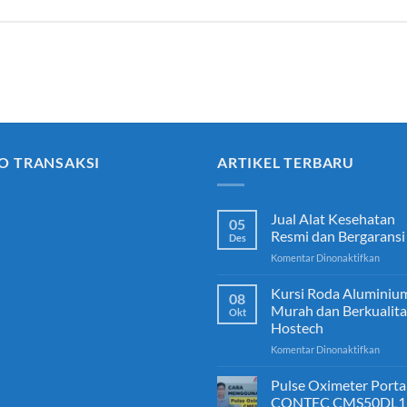
O TRANSAKSI
ARTIKEL TERBARU
Jual Alat Kesehatan
05
Resmi dan Bergaransi
Des
pada
Komentar Dinonaktifkan
Jual
Alat
Kursi Roda Aluminiu
08
Keseh
Murah dan Berkualita
Okt
Resmi
Hostech
dan
pada
Komentar Dinonaktifkan
Berga
Kursi
Roda
Pulse Oximeter Porta
Alumi
CONTEC CMS50DL1