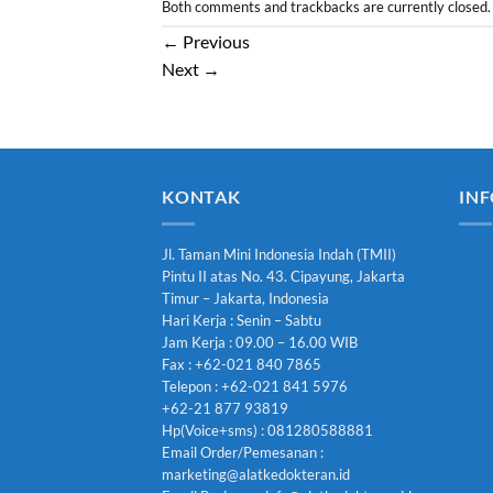
Both comments and trackbacks are currently closed.
←
Previous
Next
→
KONTAK
INF
Jl. Taman Mini Indonesia Indah (TMII)
Pintu II atas No. 43. Cipayung, Jakarta
Timur – Jakarta, Indonesia
Hari Kerja : Senin – Sabtu
Jam Kerja : 09.00 – 16.00 WIB
Fax : +62-021 840 7865
Telepon : +62-021 841 5976
+62-21 877 93819
Hp(Voice+sms) : 081280588881
Email Order/Pemesanan :
marketing@alatkedokteran.id