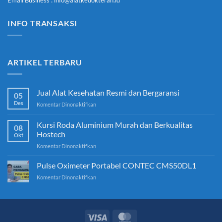
Email Business : info@alatkedokteran.id
INFO TRANSAKSI
ARTIKEL TERBARU
Jual Alat Kesehatan Resmi dan Bergaransi
05
Des
pada
Komentar Dinonaktifkan
Jual
Alat
Kursi Roda Aluminium Murah dan Berkualitas
08
Kesehatan
Hostech
Okt
Resmi
pada
Komentar Dinonaktifkan
dan
Kursi
Bergaransi
Roda
Pulse Oximeter Portabel CONTEC CMS50DL1
Aluminium
pada
Komentar Dinonaktifkan
Murah
Pulse
dan
Oximeter
Berkualitas
Portabel
Hostech
CONTEC
CMS50DL1