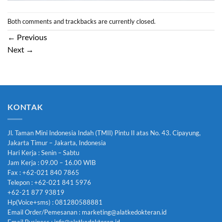
Both comments and trackbacks are currently closed.
←
Previous
Next
→
KONTAK
Jl. Taman Mini Indonesia Indah (TMII) Pintu II atas No. 43. Cipayung,
Jakarta Timur – Jakarta, Indonesia
Hari Kerja : Senin – Sabtu
Jam Kerja : 09.00 – 16.00 WIB
Fax : +62-021 840 7865
Telepon : +62-021 841 5976
+62-21 877 93819
Hp(Voice+sms) : 081280588881
Email Order/Pemesanan : marketing@alatkedokteran.id