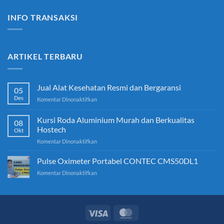
INFO TRANSAKSI
ARTIKEL TERBARU
Jual Alat Kesehatan Resmi dan Bergaransi
05
Des
pada
Komentar Dinonaktifkan
Jual
Alat
Kursi Roda Aluminium Murah dan Berkualitas
08
Kesehatan
Hostech
Okt
Resmi
pada
Komentar Dinonaktifkan
dan
Kursi
Bergaransi
Roda
Pulse Oximeter Portabel CONTEC CMS50DL1
Aluminium
pada
Komentar Dinonaktifkan
Murah
Pulse
dan
Oximeter
Berkualitas
Portabel
Hostech
CONTEC
CMS50DL1