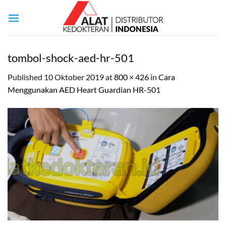
Skip
to
content
tombol-shock-aed-hr-501
Published
10 Oktober 2019
at
800 × 426
in
Cara
Menggunakan AED Heart Guardian HR-501