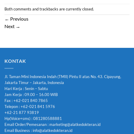
Both comments and trackbacks are currently closed.
←
Previous
Next
→
KONTAK
Jl. Taman Mini Indonesia Indah (TMII) Pintu II atas No. 43. Cipayung,
Jakarta Timur – Jakarta, Indonesia
Hari Kerja : Senin – Sabtu
Jam Kerja : 09.00 – 16.00 WIB
Fax : +62-021 840 7865
Telepon : +62-021 841 5976
+62-21 877 93819
Hp(Voice+sms) : 081280588881
Email Order/Pemesanan : marketing@alatkedokteran.id
Email Business : info@alatkedokteran.id