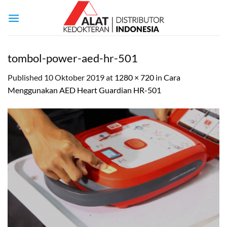
Skip
to
content
tombol-power-aed-hr-501
Published
10 Oktober 2019
at
1280 × 720
in
Cara
Menggunakan AED Heart Guardian HR-501