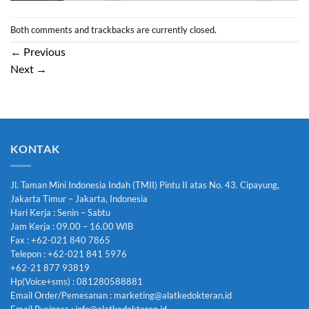
Both comments and trackbacks are currently closed.
←
Previous
Next
→
KONTAK
Jl. Taman Mini Indonesia Indah (TMII) Pintu II atas No. 43. Cipayung,
Jakarta Timur – Jakarta, Indonesia
Hari Kerja : Senin – Sabtu
Jam Kerja : 09.00 – 16.00 WIB
Fax : +62-021 840 7865
Telepon : +62-021 841 5976
+62-21 877 93819
Hp(Voice+sms) : 081280588881
Email Order/Pemesanan : marketing@alatkedokteran.id