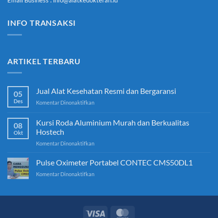
Email Business : info@alatkedokteran.id
INFO TRANSAKSI
ARTIKEL TERBARU
Jual Alat Kesehatan Resmi dan Bergaransi
05
Des
pada
Komentar Dinonaktifkan
Jual
Alat
Kursi Roda Aluminium Murah dan Berkualitas
08
Kesehatan
Hostech
Okt
Resmi
pada
Komentar Dinonaktifkan
dan
Kursi
Bergaransi
Roda
Pulse Oximeter Portabel CONTEC CMS50DL1
Aluminium
pada
Komentar Dinonaktifkan
Murah
Pulse
dan
Oximeter
Berkualitas
Portabel
Hostech
CONTEC
CMS50DL1