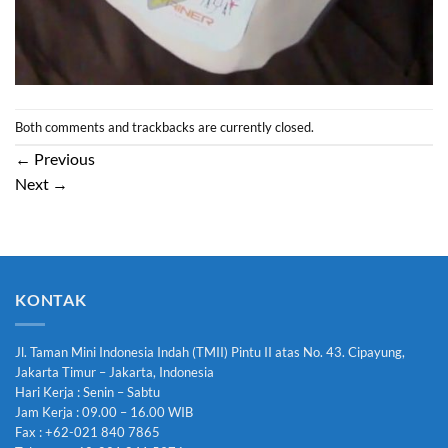
Both comments and trackbacks are currently closed.
←
Previous
Next
→
KONTAK
Jl. Taman Mini Indonesia Indah (TMII) Pintu II atas No. 43. Cipayung,
Jakarta Timur – Jakarta, Indonesia
Hari Kerja : Senin – Sabtu
Jam Kerja : 09.00 – 16.00 WIB
Fax : +62-021 840 7865