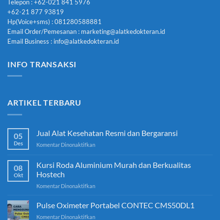
Telepon : +62-021 841 5976
+62-21 877 93819
Hp(Voice+sms) : 081280588881
Email Order/Pemesanan : marketing@alatkedokteran.id
Email Business : info@alatkedokteran.id
INFO TRANSAKSI
ARTIKEL TERBARU
Jual Alat Kesehatan Resmi dan Bergaransi
05
Des
pada
Komentar Dinonaktifkan
Jual
Alat
Kursi Roda Aluminium Murah dan Berkualitas
08
Kesehatan
Hostech
Okt
Resmi
pada
Komentar Dinonaktifkan
dan
Kursi
Bergaransi
Roda
Pulse Oximeter Portabel CONTEC CMS50DL1
Aluminium
pada
Komentar Dinonaktifkan
Murah