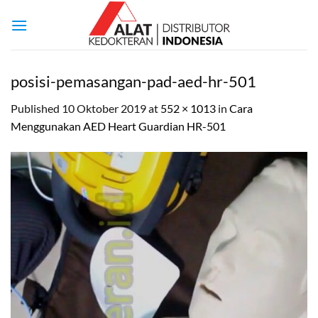
Skip
to
content
posisi-pemasangan-pad-aed-hr-501
Published
10 Oktober 2019
at
552 × 1013
in
Cara
Menggunakan AED Heart Guardian HR-501