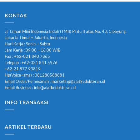
KONTAK
Jl. Taman Mini Indonesia Indah (TMII) Pintu II atas No. 43. Cipayung,
Jakarta Timur – Jakarta, Indonesia
Hari Kerja : Senin – Sabtu
Jam Kerja : 09.00 – 16.00 WIB
Fax : +62-021 840 7865
Telepon : +62-021 841 5976
+62-21 877 93819
Hp(Voice+sms) : 081280588881
Email Order/Pemesanan : marketing@alatkedokteran.id
Email Business : info@alatkedokteran.id
INFO TRANSAKSI
ARTIKEL TERBARU