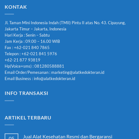
KONTAK
Jl. Taman Mini Indonesia Indah (TMII) Pintu II atas No. 43. Cipayung,
Jakarta Timur – Jakarta, Indonesia
Hari Kerja : Senin – Sabtu
Jam Kerja : 09.00 – 16.00 WIB
Fax : +62-021 840 7865
Telepon : +62-021 841 5976
+62-21 877 93819
Hp(Voice+sms) : 081280588881
Email Order/Pemesanan : marketing@alatkedokteran.id
Email Business : info@alatkedokteran.id
INFO TRANSAKSI
ARTIKEL TERBARU
Jual Alat Kesehatan Resmi dan Bergaransi
05