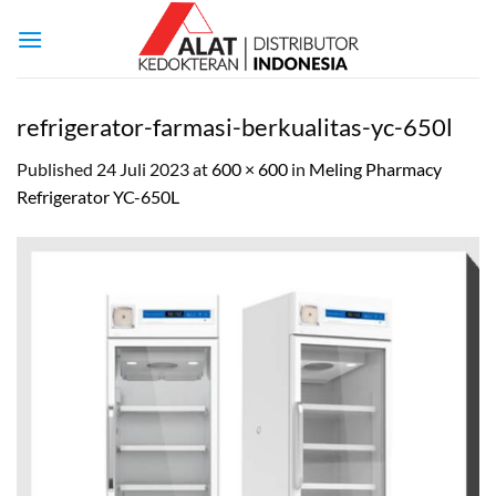
Skip
to
content
refrigerator-farmasi-berkualitas-yc-650l
Published
24 Juli 2023
at
600 × 600
in
Meling Pharmacy
Refrigerator YC-650L