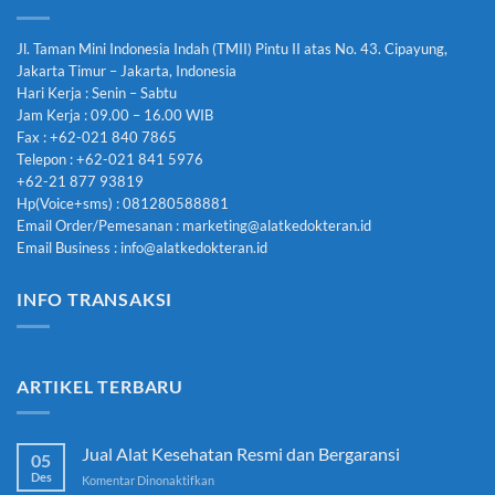
Jl. Taman Mini Indonesia Indah (TMII) Pintu II atas No. 43. Cipayung,
Jakarta Timur – Jakarta, Indonesia
Hari Kerja : Senin – Sabtu
Jam Kerja : 09.00 – 16.00 WIB
Fax : +62-021 840 7865
Telepon : +62-021 841 5976
+62-21 877 93819
Hp(Voice+sms) : 081280588881
Email Order/Pemesanan : marketing@alatkedokteran.id
Email Business : info@alatkedokteran.id
INFO TRANSAKSI
ARTIKEL TERBARU
Jual Alat Kesehatan Resmi dan Bergaransi
05
Des
pada
Komentar Dinonaktifkan