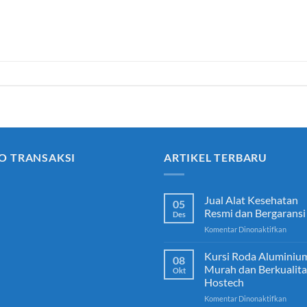
O TRANSAKSI
ARTIKEL TERBARU
Jual Alat Kesehatan
05
Resmi dan Bergaransi
Des
pada
Komentar Dinonaktifkan
Jual
Alat
Kursi Roda Aluminiu
08
Keseh
Murah dan Berkualita
Okt
Resmi
Hostech
dan
pada
Komentar Dinonaktifkan
Berga