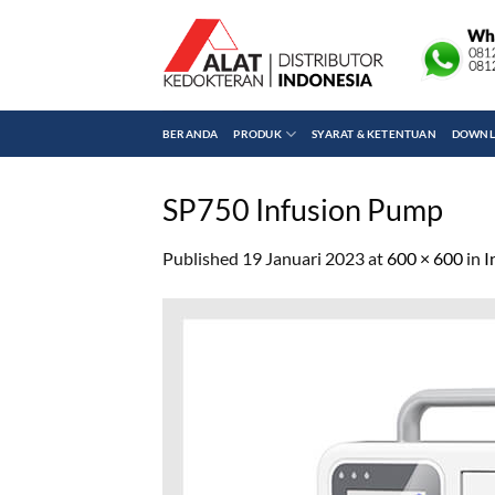
Skip
to
content
BERANDA
PRODUK
SYARAT & KETENTUAN
DOWNLO
SP750 Infusion Pump
Published
19 Januari 2023
at
600 × 600
in
I