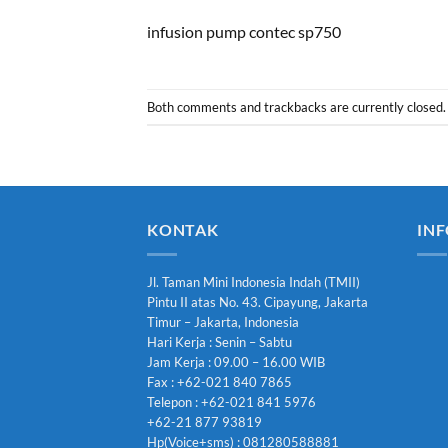
infusion pump contec sp750
Both comments and trackbacks are currently closed.
KONTAK
INF
Jl. Taman Mini Indonesia Indah (TMII)
Pintu II atas No. 43. Cipayung, Jakarta
Timur – Jakarta, Indonesia
Hari Kerja : Senin – Sabtu
Jam Kerja : 09.00 – 16.00 WIB
Fax : +62-021 840 7865
Telepon : +62-021 841 5976
+62-21 877 93819
Hp(Voice+sms) : 081280588881