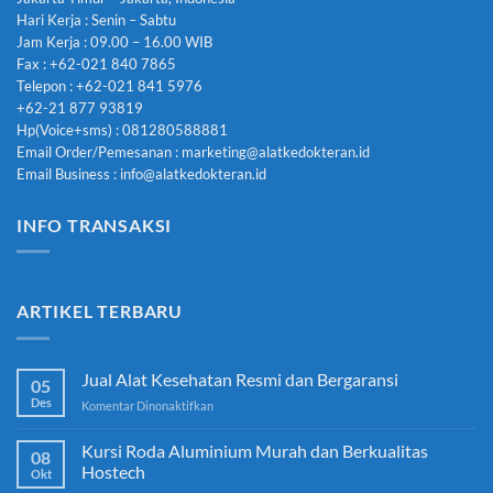
Hari Kerja : Senin – Sabtu
Jam Kerja : 09.00 – 16.00 WIB
Fax : +62-021 840 7865
Telepon : +62-021 841 5976
+62-21 877 93819
Hp(Voice+sms) : 081280588881
Email Order/Pemesanan : marketing@alatkedokteran.id
Email Business : info@alatkedokteran.id
INFO TRANSAKSI
ARTIKEL TERBARU
Jual Alat Kesehatan Resmi dan Bergaransi
05
Des
pada
Komentar Dinonaktifkan
Jual
Alat
Kursi Roda Aluminium Murah dan Berkualitas
08
Kesehatan
Hostech
Okt
Resmi