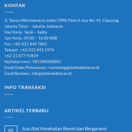
KONTAK
Jl. Taman Mini Indonesia Indah (TMII) Pintu II atas No. 43. Cipayung,
Jakarta Timur – Jakarta, Indonesia
Hari Kerja : Senin – Sabtu
Jam Kerja : 09.00 – 16.00 WIB
Fax : +62-021 840 7865
Telepon : +62-021 841 5976
+62-21 877 93819
Hp(Voice+sms) : 081280588881
Email Order/Pemesanan : marketing@alatkedokteran.id
Email Business : info@alatkedokteran.id
INFO TRANSAKSI
ARTIKEL TERBARU
Jual Alat Kesehatan Resmi dan Bergaransi
05