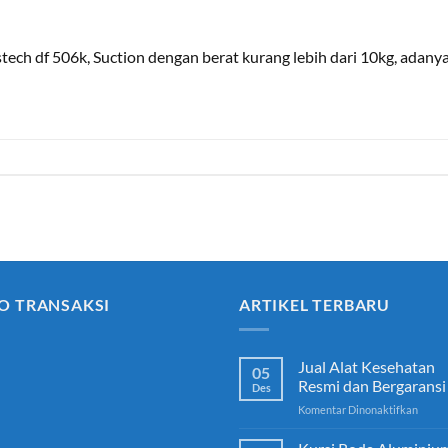
tech df 506k, Suction dengan berat kurang lebih dari 10kg, adan
O TRANSAKSI
ARTIKEL TERBARU
Jual Alat Kesehatan
05
Resmi dan Bergaransi
Des
pada
Komentar Dinonaktifkan
Jual
Alat