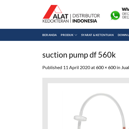
Skip
to
content
BERANDA
PRODUK
SYARAT & KETENTUAN
DOWNLO
suction pump df 560k
Published
11 April 2020
at
600 × 600
in
Jua