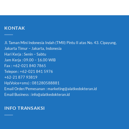
KONTAK
Jl. Taman Mini Indonesia Indah (TMII) Pintu II atas No. 43. Cipayung,
Jakarta Timur – Jakarta, Indonesia
Hari Kerja : Senin – Sabtu
Jam Kerja : 09.00 – 16.00 WIB
Fax : +62-021 840 7865
Telepon : +62-021 841 5976
+62-21 877 93819
Hp(Voice+sms) : 081280588881
Email Order/Pemesanan : marketing@alatkedokteran.id
Email Business : info@alatkedokteran.id
INFO TRANSAKSI