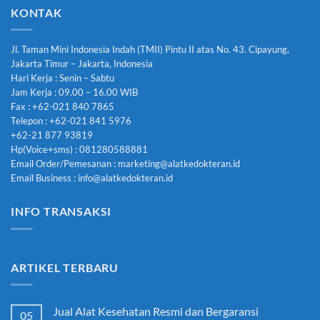
KONTAK
Jl. Taman Mini Indonesia Indah (TMII) Pintu II atas No. 43. Cipayung,
Jakarta Timur – Jakarta, Indonesia
Hari Kerja : Senin – Sabtu
Jam Kerja : 09.00 – 16.00 WIB
Fax : +62-021 840 7865
Telepon : +62-021 841 5976
+62-21 877 93819
Hp(Voice+sms) : 081280588881
Email Order/Pemesanan : marketing@alatkedokteran.id
Email Business : info@alatkedokteran.id
INFO TRANSAKSI
ARTIKEL TERBARU
Jual Alat Kesehatan Resmi dan Bergaransi
05