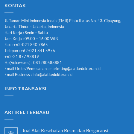
KONTAK
Jl. Taman Mini Indonesia Indah (TMII) Pintu II atas No. 43. Cipayung,
Jakarta Timur – Jakarta, Indonesia
Hari Kerja : Senin – Sabtu
Jam Kerja : 09.00 – 16.00 WIB
Fax : +62-021 840 7865
Telepon : +62-021 841 5976
+62-21 877 93819
Hp(Voice+sms) : 081280588881
Email Order/Pemesanan : marketing@alatkedokteran.id
Email Business : info@alatkedokteran.id
INFO TRANSAKSI
ARTIKEL TERBARU
Jual Alat Kesehatan Resmi dan Bergaransi
05