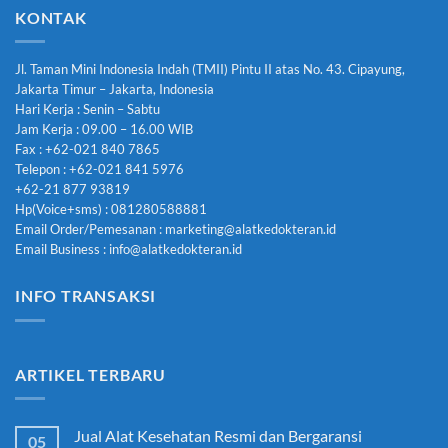
KONTAK
Jl. Taman Mini Indonesia Indah (TMII) Pintu II atas No. 43. Cipayung,
Jakarta Timur – Jakarta, Indonesia
Hari Kerja : Senin – Sabtu
Jam Kerja : 09.00 – 16.00 WIB
Fax : +62-021 840 7865
Telepon : +62-021 841 5976
+62-21 877 93819
Hp(Voice+sms) : 081280588881
Email Order/Pemesanan : marketing@alatkedokteran.id
Email Business : info@alatkedokteran.id
INFO TRANSAKSI
ARTIKEL TERBARU
Jual Alat Kesehatan Resmi dan Bergaransi
05