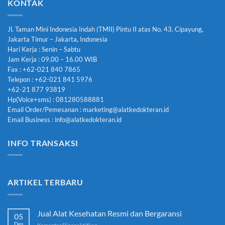
KONTAK
Jl. Taman Mini Indonesia Indah (TMII) Pintu II atas No. 43. Cipayung,
Jakarta Timur – Jakarta, Indonesia
Hari Kerja : Senin – Sabtu
Jam Kerja : 09.00 – 16.00 WIB
Fax : +62-021 840 7865
Telepon : +62-021 841 5976
+62-21 877 93819
Hp(Voice+sms) : 081280588881
Email Order/Pemesanan : marketing@alatkedokteran.id
Email Business : info@alatkedokteran.id
INFO TRANSAKSI
ARTIKEL TERBARU
Jual Alat Kesehatan Resmi dan Bergaransi
05
Des
pada