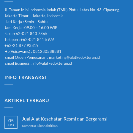
Jl. Taman Mini Indonesia Indah (TMII) Pintu II atas No. 43. Cipayung,
Jakarta Timur – Jakarta, Indonesia
Hari Kerja : Senin – Sabtu
Jam Kerja : 09.00 – 16.00 WIB
Fax : +62-021 840 7865
Telepon : +62-021 841 5976
+62-21 877 93819
Hp(Voice+sms) : 081280588881
Email Order/Pemesanan : marketing@alatkedokteran.id
Email Business : info@alatkedokteran.id
INFO TRANSAKSI
ARTIKEL TERBARU
Jual Alat Kesehatan Resmi dan Bergaransi
05
Des
pada
Komentar Dinonaktifkan
Jual