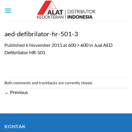
Skip
to
content
aed-defibrilator-hr-501-3
Published
6 November 2015
at
600 × 600
in
Jual AED
Defibrilator HR-501
Both comments and trackbacks are currently closed.
←
Previous
KONTAK